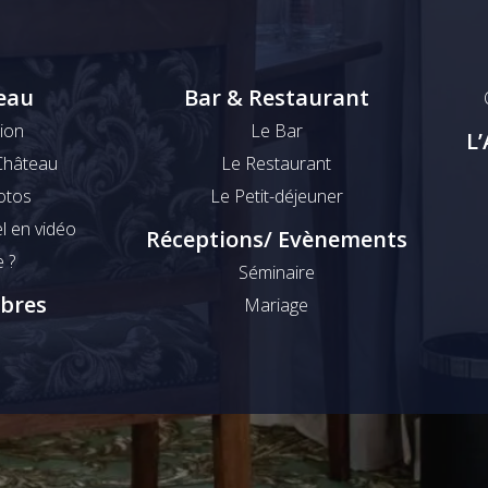
eau
Bar & Restaurant
ion
Le Bar
L
 Château
Le Restaurant
otos
Le Petit-déjeuner
l en vidéo
Réceptions/ Evènements
e ?
Séminaire
bres
Mariage