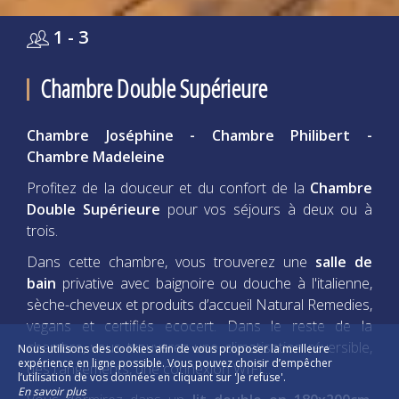
1 - 3
Chambre Double Supérieure
Chambre Joséphine - Chambre Philibert -
Chambre Madeleine
Profitez de la douceur et du confort de la
Chambre
Double Supérieure
pour vos séjours à deux ou à
trois.
Dans cette chambre, vous trouverez une
salle de
bain
privative avec baignoire ou douche à l'italienne,
sèche-cheveux et produits d’accueil Natural Remedies,
vegans et certifiés ecocert. Dans le reste de la
chambre, vous trouverez une climatisation réversible,
Nous utilisons des cookies afin de vous proposer la meilleure
expérience en ligne possible. Vous pouvez choisir d’empêcher
des rangements, une connexion WIFI...
l’utilisation de vos données en cliquant sur 'Je refuse'.
En savoir plus